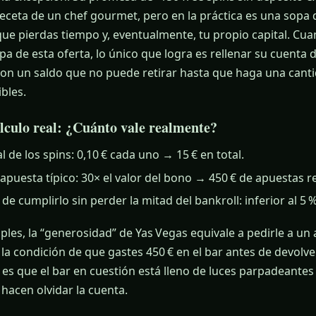
eceta de un chef gourmet, pero en la práctica es una sopa 
que pierdas tiempo y, eventualmente, tu propio capital. Cu
a de esta oferta, lo único que logra es rellenar su cuenta 
con un saldo que no puede retirar hasta que haga una cant
bles.
lculo real: ¿Cuánto vale realmente?
 de los spins: 0,10 € cada uno → 15 € en total.
 apuesta típico: 30× el valor del bono → 450 € de apuestas r
de cumplirlo sin perder la mitad del bankroll: inferior al 5 %
les, la “generosidad” de Yas Vegas equivale a pedirle a un
 la condición de que gastes 450 € en el bar antes de devolve
 es que el bar en cuestión está lleno de luces parpadeantes
 hacen olvidar la cuenta.