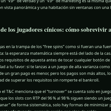
e un “VIP” de verdad y un “VIP” de marketing es la misma qu
con vista panorámica y una habitación sin ventanas con una
 de los jugadores cínicos: cómo sobrevivir a
gas en la trampa de los “free spins” como si fueran una fue
sta: la esperanza matemática siempre está del lado de la ca
os requisitos de apuesta antes de tocar cualquier botón de 
ilidad a tu favor: si te lanzas a un juego de alta varianza com
 de un gran pago es menor, pero los pagos son más altos, lo
ad de superar los requisitos sin romperte el bankroll.
el T&C menciona que el “turnover” se cuenta solo en juego
ue los slots con RTP del 96 % al 98 % siguen siendo un jue
anar” de forma sistemática, solo hay formas de minimizar pé