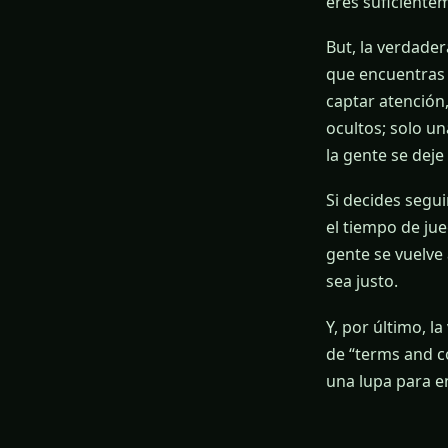
eres suficientem
But, la verdader
que encuentras 
captar atención,
ocultos; solo u
la gente se deje
Si decides segui
el tiempo de jue
gente se vuelve 
sea justo.
Y, por último, l
de “terms and c
una lupa para e