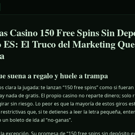
as Casino 150 Free Spins Sin Dep
o ES: El Truco del Marketing Que
a
ue suena a regalo y huele a trampa
s clara la jugada: te lanzan “150 free spins” como si fuera
y nada de gratis. El propio casino no reparte dinero; solo r
rar sin riesgo. Lo peor es que la mayoría de estos giros es
restrictivas que, si te detienes a leer la letra pequeña, ent
 un boleto de ida al “no‑ganas”.
la excepción. Su promesa de “150 free spins sin depósito ex