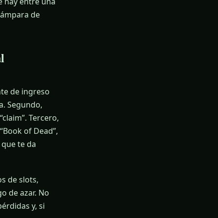
e hay entre una
 lámpara de
l
nte de ingreso
sa. Segundo,
“claim”. Tercero,
o “Book of Dead”,
 que te da
s de slots,
go de azar. No
rdidas y, si