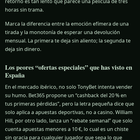
retorno es tan lento que parece una película de tres
horas sin trama.
Marca la diferencia entre la emoción efímera de una
tirada y la monotonía de esperar una devolución
mensual. La primera te deja sin aliento; la segunda te
deja sin dinero.
Los peores “ofertas especiales” que has visto en
España
En el mercado ibérico, no solo TonyBet intenta vender
su humo. Bet365 propone un “cashback del 20 % en
tus primeras pérdidas”, pero la letra pequeña dice que
solo aplica a apuestas deportivas, no a casino. William
Hill, por otro lado, lanza un “rebate semanal” que solo
cuenta apuestas menores a 10 €, lo cual es un chiste
sin gracia para cualquier jugador que sepa lo que