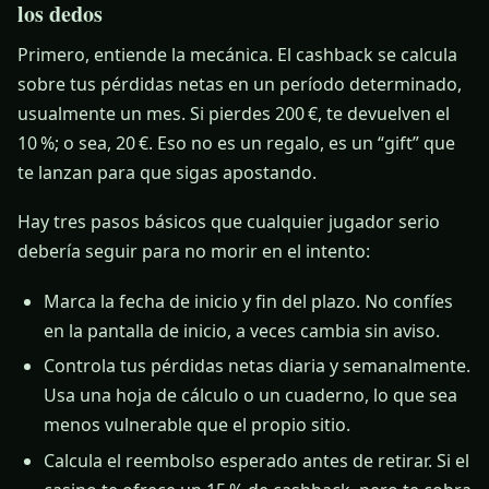
los dedos
Primero, entiende la mecánica. El cashback se calcula
sobre tus pérdidas netas en un período determinado,
usualmente un mes. Si pierdes 200 €, te devuelven el
10 %; o sea, 20 €. Eso no es un regalo, es un “gift” que
te lanzan para que sigas apostando.
Hay tres pasos básicos que cualquier jugador serio
debería seguir para no morir en el intento:
Marca la fecha de inicio y fin del plazo. No confíes
en la pantalla de inicio, a veces cambia sin aviso.
Controla tus pérdidas netas diaria y semanalmente.
Usa una hoja de cálculo o un cuaderno, lo que sea
menos vulnerable que el propio sitio.
Calcula el reembolso esperado antes de retirar. Si el