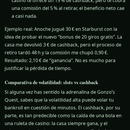
casino te ofrece un 15 % de cashback, pero te cobra
una comisión del 5 % al retirar, el beneficio neto cae
a casi nada.
Ejemplo real: Anoche jugué 30 € en Starburst con la
idea de probar el nuevo “bonus de 20 giros gratis”. La
casa me devolvió 3 € de cashback, pero el proceso de
retiro tardó 48 h y la comisión me chupó 0,90 €.
Resultado: 2,10 € de “ganancia”. No es mucho para
justificar la pérdida de tiempo.
Comparativa de volatilidad: slots vs cashback
Si alguna vez has sentido la adrenalina de Gonzo’s
Quest, sabes que la volatilidad alta puede volar tu
bankroll en cuestión de minutos. El cashback, por su
parte, es tan predecible como la caída de una bola en
una ruleta de casino: la casa siempre gana, y el