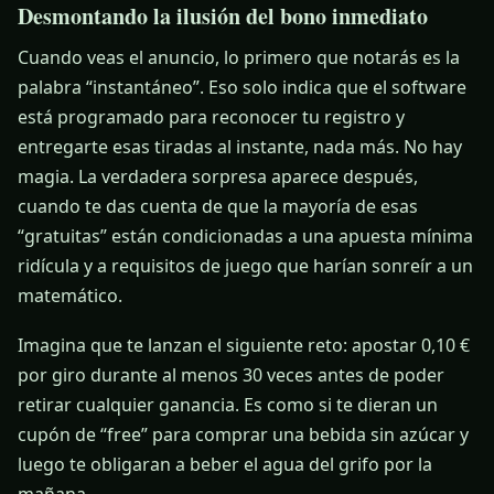
Desmontando la ilusión del bono inmediato
Cuando veas el anuncio, lo primero que notarás es la
palabra “instantáneo”. Eso solo indica que el software
está programado para reconocer tu registro y
entregarte esas tiradas al instante, nada más. No hay
magia. La verdadera sorpresa aparece después,
cuando te das cuenta de que la mayoría de esas
“gratuitas” están condicionadas a una apuesta mínima
ridícula y a requisitos de juego que harían sonreír a un
matemático.
Imagina que te lanzan el siguiente reto: apostar 0,10 €
por giro durante al menos 30 veces antes de poder
retirar cualquier ganancia. Es como si te dieran un
cupón de “free” para comprar una bebida sin azúcar y
luego te obligaran a beber el agua del grifo por la