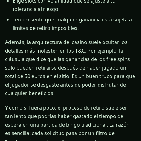
Elige slots con volatilidad que se ajuste a tu
tolerancia al riesgo.
Ten presente que cualquier ganancia está sujeta a
límites de retiro imposibles.
Además, la arquitectura del casino suele ocultar los
detalles más molesten en los T&C. Por ejemplo, la
cláusula que dice que las ganancias de los free spins
solo pueden retirarse después de haber jugado un
total de 50 euros en el sitio. Es un buen truco para que
el jugador se desgaste antes de poder disfrutar de
cualquier beneficios.
Y como si fuera poco, el proceso de retiro suele ser
tan lento que podrías haber gastado el tiempo de
espera en una partida de bingo tradicional. La razón
es sencilla: cada solicitud pasa por un filtro de