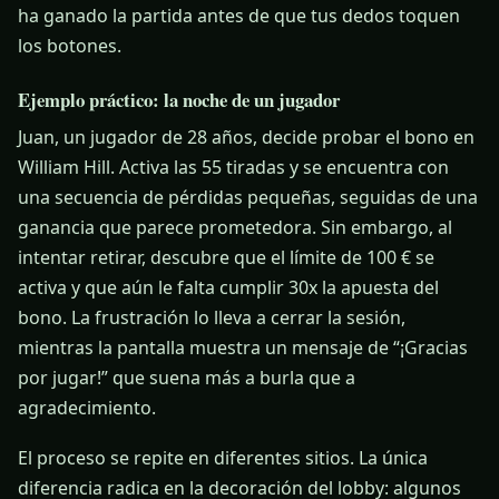
ha ganado la partida antes de que tus dedos toquen
los botones.
Ejemplo práctico: la noche de un jugador
Juan, un jugador de 28 años, decide probar el bono en
William Hill. Activa las 55 tiradas y se encuentra con
una secuencia de pérdidas pequeñas, seguidas de una
ganancia que parece prometedora. Sin embargo, al
intentar retirar, descubre que el límite de 100 € se
activa y que aún le falta cumplir 30x la apuesta del
bono. La frustración lo lleva a cerrar la sesión,
mientras la pantalla muestra un mensaje de “¡Gracias
por jugar!” que suena más a burla que a
agradecimiento.
El proceso se repite en diferentes sitios. La única
diferencia radica en la decoración del lobby: algunos