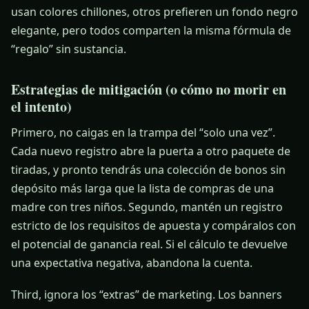
usan colores chillones, otros prefieren un fondo negro
elegante, pero todos comparten la misma fórmula de
“regalo” sin sustancia.
Estrategias de mitigación (o cómo no morir en
el intento)
Primero, no caigas en la trampa del “solo una vez”.
Cada nuevo registro abre la puerta a otro paquete de
tiradas, y pronto tendrás una colección de bonos sin
depósito más larga que la lista de compras de una
madre con tres niños. Segundo, mantén un registro
estricto de los requisitos de apuesta y compáralos con
el potencial de ganancia real. Si el cálculo te devuelve
una expectativa negativa, abandona la cuenta.
Third, ignora los “extras” de marketing. Los banners