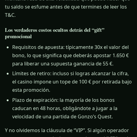
tu saldo se esfume antes de que termines de leer los
T&C.
Los verdaderos costos ocultos detrás del “gift”
promocional
Requisitos de apuesta: típicamente 30x el valor del
bono, lo que significa que deberás apostar 1.650 €
para liberar una supuesta ganancia de 55 €.
Límites de retiro: incluso si logras alcanzar la cifra,
el casino impone un tope de 100 € por retirada bajo
esta promoción.
Plazo de expiración: la mayoría de los bonos
caducan en 48 horas, obligándote a jugar a la
velocidad de una partida de Gonzo’s Quest.
Y no olvidemos la cláusula de “VIP”. Si algún operador