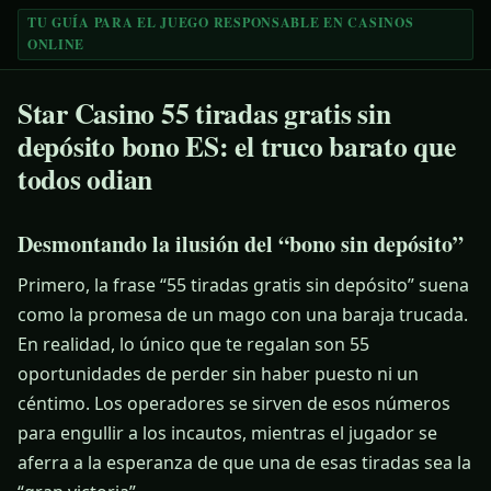
TU GUÍA PARA EL JUEGO RESPONSABLE EN CASINOS
ONLINE
Star Casino 55 tiradas gratis sin
depósito bono ES: el truco barato que
todos odian
Desmontando la ilusión del “bono sin depósito”
Primero, la frase “55 tiradas gratis sin depósito” suena
como la promesa de un mago con una baraja trucada.
En realidad, lo único que te regalan son 55
oportunidades de perder sin haber puesto ni un
céntimo. Los operadores se sirven de esos números
para engullir a los incautos, mientras el jugador se
aferra a la esperanza de que una de esas tiradas sea la