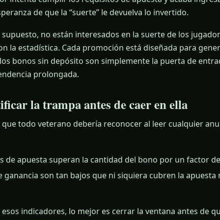
speranza de que la “suerte” le devuelva lo invertido.
 supuesto, no están interesados en la suerte de los jugador
n la estadística. Cada promoción está diseñada para gene
y los bonos sin depósito son simplemente la puerta de entr
endencia prolongada.
ficar la trampa antes de caer en ella
 que todo veterano debería reconocer al leer cualquier anu
os de apuesta superan la cantidad del bono por un factor de
de ganancia son tan bajos que ni siquiera cubren la apuesta
 esos indicadores, lo mejor es cerrar la ventana antes de q