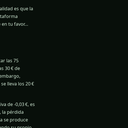
lidad es que la
ataforma
 en tu favor…
ar las 75
as 30 € de
n embargo,
se lleva los 20 €
va de -0,03 €, es
, la pérdida
da se produce
sando su propio