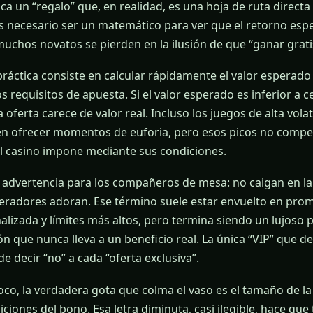
ca un “regalo” que, en realidad, es una hoja de ruta directa
es necesario ser un matemático para ver que el retorno esp
uchos novatos se pierden en la ilusión de que “ganar gratis
ráctica consiste en calcular rápidamente el valor esperado
 requisitos de apuesta. Si el valor esperado es inferior a ce
la oferta carece de valor real. Incluso los juegos de alta vol
n ofrecer momentos de euforia, pero esos picos no compe
l casino impone mediante sus condiciones.
 advertencia para los compañeros de mesa: no caigan en la
peradores adoran. Ese término suele estar envuelto en pro
alizada y límites más altos, pero termina siendo un lujoso 
n que nunca lleva a un beneficio real. La única “VIP” que d
de decir “no” a cada “oferta exclusiva”.
poco, la verdadera gota que colma el vaso es el tamaño de la
ciones del bono. Esa letra diminuta, casi ilegible, hace qu