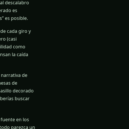
 al descalabro
erado es
” es posible.
 de cada giro y
ro (casi
atilidad como
nsan la caída
 narrativa de
mesas de
pasillo decorado
eberías buscar
 fuente en los
e todo parezca un