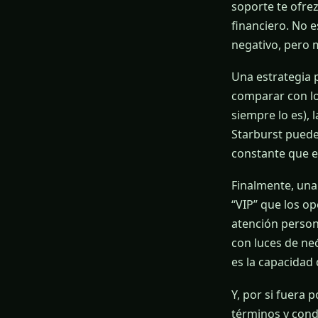
soporte te ofrez
financiero. No 
negativo, pero m
Una estrategia p
comparar con los
siempre lo es), 
Starburst puede
constante que e
Finalmente, una
“VIP” que los o
atención person
con luces de neó
es la capacidad 
Y, por si fuera 
términos y condi