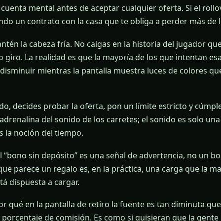
cuenta mental antes de aceptar cualquier oferta. Si el rollo
ando un contrato con la casa que te obliga a perder más de 
ntén la cabeza fría. No caigas en la historia del jugador qu
o giro. La realidad es que la mayoría de los que intentan es
disminuir mientras la pantalla muestra luces de colores que
odo, decides probar la oferta, pon un límite estricto y cúmpl
 adrenalina del sonido de los carretes; el sonido es solo una
s la noción del tiempo.
, el “bono sin depósito” es una señal de advertencia, no un b
 que parece un regalo es, en la práctica, una carga que la ma
tá dispuesta a cargar.
r qué en la pantalla de retiro la fuente es tan diminuta qu
l porcentaje de comisión. Es como si quisieran que la gente