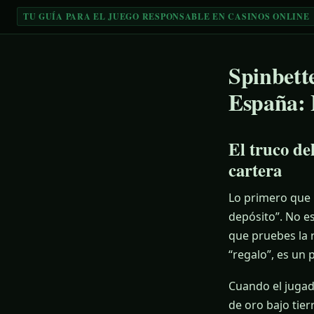
TU GUÍA PARA EL JUEGO RESPONSABLE EN CASINOS ONLINE
Spinbette
España: 
El truco de
cartera
Lo primero que 
depósito”. No e
que pruebes la r
“regalo”, es un 
Cuando el jugad
de oro bajo tier