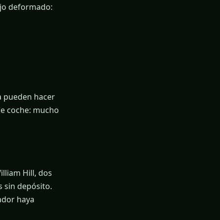
ejo deformado:
ma pueden hacer
 de coche: mucho
lliam Hill, dos
 sin depósito.
gador haya