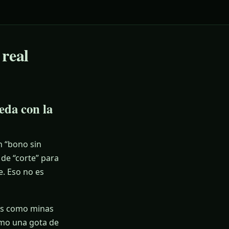
 real
eda con la
n “bono sin
de “corte” para
e. Eso no es
ots como minas
como una gota de