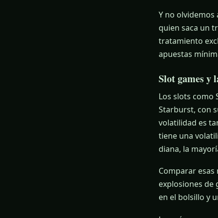
Y no olvidemos 
quien saca un tr
tratamiento excl
apuestas mínima
Slot games y l
Los slots como 
Starburst, con s
volatilidad es 
tiene una volati
diana, la mayorí
Comparar esas 
explosiones de 
en el bolsillo y