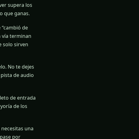
ver supera los
lo que ganas.
e “cambió de
a vía terminan
 solo sirven
elo. No te dejes
 pista de audio
oleto de entrada
yoría de los
e necesitas una
 pase por