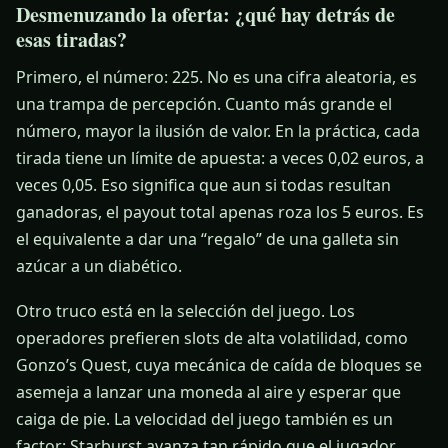
Desmenuzando la oferta: ¿qué hay detrás de
esas tiradas?
Primero, el número: 225. No es una cifra aleatoria, es
una trampa de percepción. Cuanto más grande el
número, mayor la ilusión de valor. En la práctica, cada
tirada tiene un límite de apuesta: a veces 0,02 euros, a
veces 0,05. Eso significa que aun si todas resultan
ganadoras, el payout total apenas roza los 5 euros. Es
el equivalente a dar una “regalo” de una galleta sin
azúcar a un diabético.
Otro truco está en la selección del juego. Los
operadores prefieren slots de alta volatilidad, como
Gonzo’s Quest, cuya mecánica de caída de bloques se
asemeja a lanzar una moneda al aire y esperar que
caiga de pie. La velocidad del juego también es un
factor: Starburst avanza tan rápido que el jugador