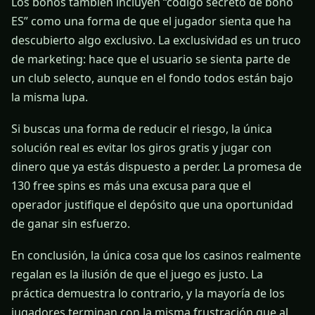
Los bonos también incluyen “código secreto de bono
ES” como una forma de que el jugador sienta que ha
descubierto algo exclusivo. La exclusividad es un truco
de marketing: hace que el usuario se sienta parte de
un club selecto, aunque en el fondo todos están bajo
la misma lupa.
Si buscas una forma de reducir el riesgo, la única
solución real es evitar los giros gratis y jugar con
dinero que ya estás dispuesto a perder. La promesa de
130 free spins es más una excusa para que el
operador justifique el depósito que una oportunidad
de ganar sin esfuerzo.
En conclusión, la única cosa que los casinos realmente
regalan es la ilusión de que el juego es justo. La
práctica demuestra lo contrario, y la mayoría de los
jugadores terminan con la misma frustración que al