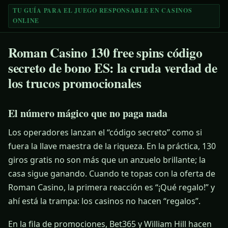
TU GUÍA PARA EL JUEGO RESPONSABLE EN CASINOS
ONLINE
Roman Casino 130 free spins código
secreto de bono ES: la cruda verdad de
los trucos promocionales
El número mágico que no paga nada
Los operadores lanzan el “código secreto” como si
fuera la llave maestra de la riqueza. En la práctica, 130
giros gratis no son más que un anzuelo brillante; la
casa sigue ganando. Cuando te topas con la oferta de
Roman Casino, la primera reacción es “¡Qué regalo!” y
ahí está la trampa: los casinos no hacen “regalos”.
En la fila de promociones, Bet365 y William Hill hacen