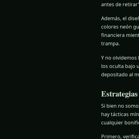
antes de retirar”
Además, el dise
colores neón gu
financiera mient
trampa.
Y no olvidemos l
los oculta bajo
depositado al m
Estrategias
Si bien no somos
hay tácticas mí
cualquier bonifi
Primero, verific