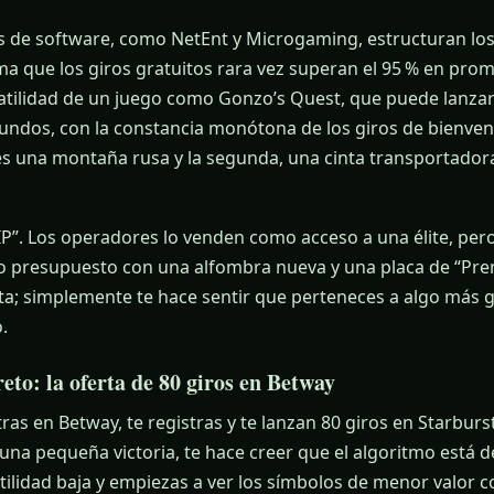
 de software, como NetEnt y Microgaming, estructuran los
a que los giros gratuitos rara vez superan el 95 % en prom
atilidad de un juego como Gonzo’s Quest, que puede lanza
undos, con la constancia monótona de los giros de bienven
es una montaña rusa y la segunda, una cinta transportador
VIP”. Los operadores lo venden como acceso a una élite, pero
o presupuesto con una alfombra nueva y una placa de “Prem
ta; simplemente te hace sentir que perteneces a algo más 
.
to: la oferta de 80 giros en Betway
as en Betway, te registras y te lanzan 80 giros en Starburs
una pequeña victoria, te hace creer que el algoritmo está de
atilidad baja y empiezas a ver los símbolos de menor valor 