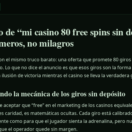
 de “mi casino 80 free spins sin d
meros, no milagros
n el mismo truco barato: una oferta que promete 80 giros 
o. Lo que no dice el anuncio es que esos giros son la form
ilusión de victoria mientras el casino se lleva la verdadera
o la mecánica de los giros sin depósito
e aceptar que “free” en el marketing de los casinos equival
s caridad, es matemáticas ocultas. Cada giro está calibrad
ente como para que el jugador sienta la adrenalina, pero n
 que el operador quede sin margen.