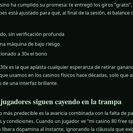
asino ha cumplido su promesa: te entregó los giros “gratis”
bes está ajustado para que, al final de la sesión, el balance
do, sin verificación profunda
una máquina de bajo riesgo
cionado a 30x el bono
30x es la que aplasta cualquier esperanza de retirar gananci
ue usamos en los casinos físicos hace décadas, solo que a
de una interfaz brillante.
 jugadores siguen cayendo en la trampa
 más predecible es la avaricia combinada con la falta de pa
s y condiciones. Cuando un jugador ve “mi casino 80 free sp
 libera dopamina al instante, ignorando la cláusula que exi