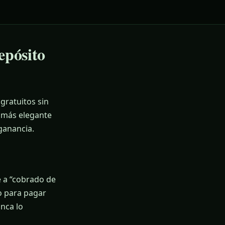
epósito
gratuitos sin
a más elegante
 ganancia.
e a “cobrado de
o para pagar
unca lo