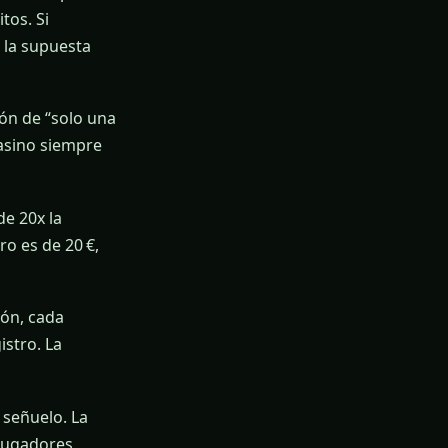
tos. Si
e la supuesta
ón de “solo una
casino siempre
de 20x la
o es de 20 €,
ión, cada
istro. La
 señuelo. La
 jugadores