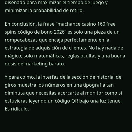
diseñado para maximizar el tiempo de juego y
minimizar la probabilidad de retiro.
En conclusión, la frase “machance casino 160 free
spins código de bono 2026” es solo una pieza de un
rompecabezas que encaja perfectamente en la
estrategia de adquisición de clientes. No hay nada de
mágico; solo matemáticas, reglas ocultas y una buena
dosis de marketing barato.
Y para colmo, la interfaz de la sección de historial de
giros muestra los números en una tipografía tan
diminuta que necesitas acercarte al monitor como si
estuvieras leyendo un código QR bajo una luz tenue.
Es ridículo.