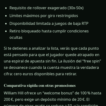
Requisito de rollover exagerado (30x‑50x)
Límites máximos por giro restringidos
Disponibilidad limitada a juegos de baja RTP
Retiro bloqueado hasta cumplir condiciones
ocultas
Si te detienes a analizar la lista, verás que cada punto
está pensado para que el jugador quede atrapado en
una espiral de apuesta sin fin. La ilusión del “free spin”
se desvanece cuando la cuenta muestra la verdadera
cifra: cero euros disponibles para retirar.
Comparativa rápida con otras promociones
William Hill ofrece un “welcome bonus” de 100 % hasta
200 €, pero exige un depósito mínimo de 20 €. El
número de giros gratis se reduce a 50, y la condición