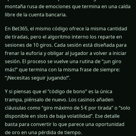
montaña rusa de emociones que termina en una caída
libre de la cuenta bancaria.
En Bet365, el mismo código ofrece la misma cantidad
de tiradas, pero el algoritmo interno los reparte en
sesiones de 10 giros. Cada sesión está diseñada para
frenar la euforia y obligar al jugador a volver a iniciar
sesión. El proceso se vuelve una rutina de “¡un giro
más!” que termina con la misma frase de siempre:
“¡Necesitas seguir jugando!”.
Y si piensas que el “código de bono” es la única
trampa, piénsalo de nuevo. Los casinos añaden
cláusulas como “giro máximo de 5 € por tirada” o “solo
disponible en slots de baja volatilidad”. Ese detalle
basta para convertir lo que parece una oportunidad
de oro en una pérdida de tiempo.