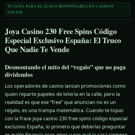
TU GUÍA PARA EL JUEGO RESPONSABLE EN CASINOS
ONLINE
Joya Casino 230 Free Spins Código
Especial Exclusivo España: El Truco
Que Nadie Te Vende
Desmontando el mito del “regalo” que no paga
dividendos
Los operadores de casino lanzan promociones como
quien reparte papeles de lotería en la calle, pero la
realidad es que ese “free” que anuncian no es un
regalo, es una trampa matemática. Cuando te topas
con la frase joya casino 230 free spins código especial
exclusivo España, lo primero que deberías preguntar
es quién financia esos giros y por qué la casa siempre