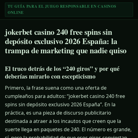
TU GUÍA PARA EL JUEGO RESPONSABLE EN CASINOS
ONLINE
jokerbet casino 240 free spins sin
depósito exclusivo 2026 España: la
trampa de marketing que nadie quiso
El truco detrás de los “240 giros” y por qué
deberías mirarlo con escepticismo
Primero, la frase suena como una oferta de
cumpleaños para adultos: “jokerbet casino 240 free
spins sin depósito exclusivo 2026 España”. En la
práctica, es una pieza de discurso publicitario
destinada a atraer a los incautos que creen que la
suerte llega en paquetes de 240. El número es grande,
sí, pero la probabilidad de que esos giros conviertan