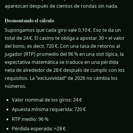
aparezcan después de cientos de rondas sin nada.
Desmontando el cálculo
Supongamos que cada giro vale 0,10 €. Eso te da un
total de 24 €. El casino te obliga a apostar 30 × el valor
del bono, es decir, 720 €. Con una tasa de retorno al
jugador (RTP) promedio del 96 % en una slot típica, la
expectativa matemática se traduce en una pérdida
neta de alrededor de 28 € después de cumplir con los
requisitos. La “exclusividad” de 2026 no cambia los
números.
Valor nominal de los giros: 24 €
Apuesta mínima requerida: 720 €
RTP medio: 96 %
Pérdida esperada: ≈28 €