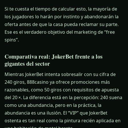
Si te cuesta el tiempo de calcular esto, la mayoría de
los jugadores lo harán por instinto y abandonarán la
oferta antes de que la casa pueda reclamar su parte.
Ese es el verdadero objetivo del marketing de “free
spins”.
Comparativa real: JokerBet frente a los
gigantes del sector
Mientras JokerBet intenta sobresalir con su cifra de
240 giros, 888casino ya ofrece promociones más
razonables, como 50 giros con requisitos de apuesta
del 20 ×. La diferencia está en la percepción: 240 suena
como una abundancia, pero en la práctica, la
abundancia es una ilusión. El “VIP” que JokerBet
ostenta es tan real como la pintura recién aplicada en