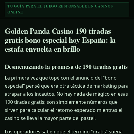
TU GUÍA PARA EL JUEGO RESPONSABLE EN CASINOS
ONLINE
Golden Panda Casino 190 tiradas
gratis bono especial hoy España: la
estafa envuelta en brillo
Desmenuzando la promesa de 190 tiradas gratis
La primera vez que topé con el anuncio del “bono
especial” pensé que era otra táctica de marketing para
atrapar a los incautos. No hay nada de mágico en esas
190 tiradas gratis; son simplemente números que
sirven para calcular el retorno esperado mientras el
casino se lleva la mayor parte del pastel.
Los operadores saben que el término “gratis” suena