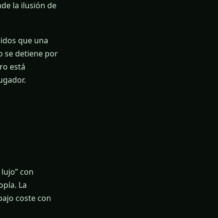
de la ilusión de
pidos que una
o se detiene por
ro está
ugador.
 lujo” con
pía. La
bajo coste con