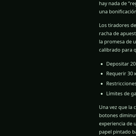
hay nada de “reg
una bonificación
Los tiradores d
racha de apuest
la promesa de u
calibrado para 
Depositar 20 
Requerir 30 
Restricciones
Límites de g
Una vez que la c
botones diminut
experiencia de 
papel pintado b