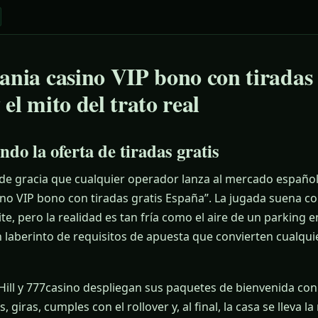
ania casino VIP bono con tiradas 
el mito del trato real
o la oferta de tiradas gratis
 de gracia que cualquier operador lanza al mercado español
no VIP bono con tiradas gratis España”. La jugada suena 
lite, pero la realidad es tan fría como el aire de un parking e
 laberinto de requisitos de apuesta que convierten cualqui
 Hill y 777casino despliegan sus paquetes de bienvenida co
, giras, cumples con el rollover y, al final, la casa se lleva 