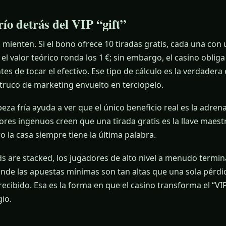
río detrás del VIP “gift”
mienten. Si el bono ofrece 10 tiradas gratis, cada una con
 el valor teórico ronda los 1 €; sin embargo, el casino oblig
ntes de tocar el efectivo. Ese tipo de cálculo es la verdadera
truco de marketing envuelto en terciopelo.
eza fría ayuda a ver que el único beneficio real es la adrena
ores ingenuos creen que una tirada gratis es la llave maest
 la casa siempre tiene la última palabra.
s are stacked, los jugadores de alto nivel a menudo termin
donde las apuestas mínimas son tan altas que una sola pérd
ecibido. Esa es la forma en que el casino transforma el “VI
gio.