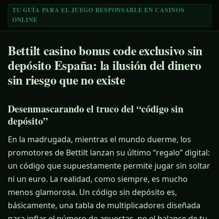
TU GUÍA PARA EL JUEGO RESPONSABLE EN CASINOS
ONLINE
Bettilt casino bonus code exclusivo sin
depósito España: la ilusión del dinero
sin riesgo que no existe
Desenmascarando el truco del “código sin
depósito”
En la madrugada, mientras el mundo duerme, los
promotores de Bettilt lanzan su último “regalo” digital:
un código que supuestamente permite jugar sin soltar
ni un euro. La realidad, como siempre, es mucho
menos glamorosa. Un código sin depósito es,
básicamente, una tabla de multiplicadores diseñada
para inflar el número de apuestas, no el balance de tu