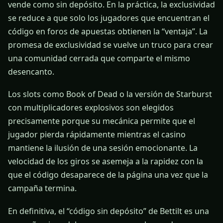
vende como sin depósito. En la práctica, la exclusividad
se reduce a que solo los jugadores que encuentran el
código en foros de apuestas obtienen la “ventaja”. La
promesa de exclusividad se vuelve un truco para crear
una comunidad cerrada que comparte el mismo
desencanto.
Los slots como Book of Dead o la versión de Starburst
con multiplicadores explosivos son elegidos
precisamente porque su mecánica permite que el
jugador pierda rápidamente mientras el casino
mantiene la ilusión de una sesión emocionante. La
velocidad de los giros se asemeja a la rapidez con la
que el código desaparece de la página una vez que la
campaña termina.
En definitiva, el “código sin depósito” de Bettilt es una