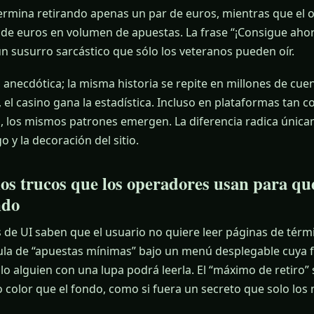
s termina retirando apenas un par de euros, mientras que el
s de euros en volumen de apuestas. La frase “¡Consigue ahor
n susurro sarcástico que sólo los veteranos pueden oír.
 anecdótica; la misma historia se repite en millones de cuen
n, el casino gana la estadística. Incluso en plataformas tan 
 los mismos patrones emergen. La diferencia radica única
 y la decoración del sitio.
s trucos que los operadores usan para que
ndo
 de UI saben que el usuario no quiere leer páginas de térm
sula de “apuestas mínimas” bajo un menú desplegable cuya 
lo alguien con una lupa podrá leerla. El “máximo de retiro”
o color que el fondo, como si fuera un secreto que solo los