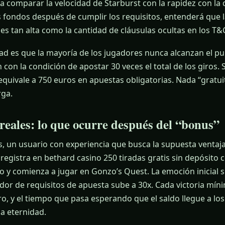
ta comparar la velocidad de Starburst con la rapidez con la
 fondos después de cumplir los requisitos, entenderá que la
s tan alta como la cantidad de cláusulas ocultas en los T&
dad es que la mayoría de los jugadores nunca alcanzan el pu
con la condición de apostar 30 veces el total de los giros. S
 equivale a 750 euros en apuestas obligatorias. Nada “gratu
rga.
reales: lo que ocurre después del “bonus”
s, un usuario con experiencia que busca la supuesta ventaja
 registra en bethard casino 250 tiradas gratis sin depósito
no y comienza a jugar en Gonzo’s Quest. La emoción inicial
dor de requisitos de apuesta sube a 30x. Cada victoria mí
o, y el tiempo que pasa esperando que el saldo llegue a los
na eternidad.