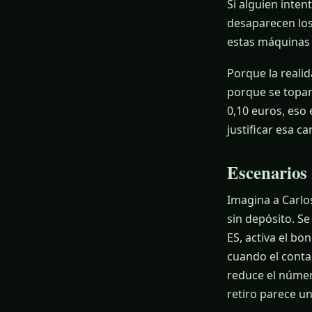
Si alguien inten
desaparecen los
estas máquinas e
Porque la reali
porque se topan 
0,10 euros, eso
justificar esa ca
Escenarios 
Imagina a Carlo
sin depósito. Se
ES, activa el bo
cuando el conta
reduce el númer
retiro parece u