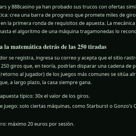
rs y 888casino ya han probado sus trucos con ofertas simil
tica: crea una barra de progreso que promete miles de giro
en la primera ronda de requisitos de apuesta. La mecánica
hasta el algoritmo de una máquina tragamonedas lo recon
 la matemática detrás de las 250 tiradas
dor se registra, ingresa su correo y acepta que el sitio rastr
 250 giros que, en teoría, podrían disparar una cadena de p
 (retorno al jugador) de los juegos más comunes se sitúa al
 que, a largo plazo, la casa siempre gana.
apuesta típico: 30x el valor de los giros.
de juego: solo ciertas máquinas, como Starburst o Gonzo’s 
tiro: máximo 20 euros por sesión.