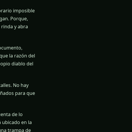
orario imposible
egan. Porque,
 rinda y abra
documento,
que la razón del
opio diablo del
alles. No hay
señados para que
enta de lo
á ubicado en la
 una trampa de