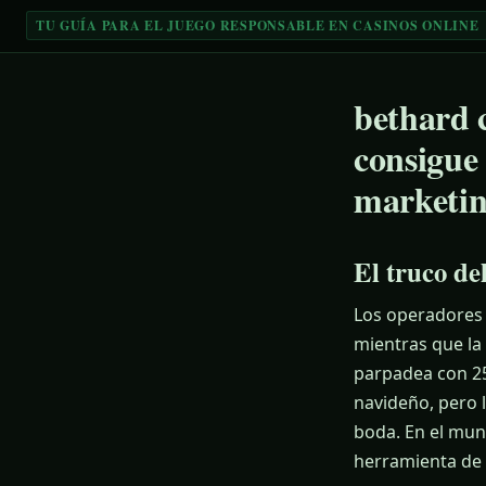
TU GUÍA PARA EL JUEGO RESPONSABLE EN CASINOS ONLINE
bethard c
consigue 
marketin
El truco de
Los operadores 
mientras que la 
parpadea con 25
navideño, pero l
boda. En el mund
herramienta de 