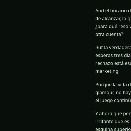
And el horario 
de alcanzar, lo 
¿para qué resol
otra cuenta?
But la verdadera
esperas tres dí
rechazo está es
marketing.
Porque la vida 
glamour, no hay
el juego contin
Y ahora que pen
irritante que es
esquina superio