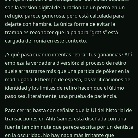
son la versión digital de la ración de un perro en un
refugio; parece generosa, pero está calculada para
dejarte con hambre. La única forma de evitar la
trampa es reconocer que la palabra “gratis” está
cargada de ironía en este contexto.
¿Y qué pasa cuando intentas retirar tus ganancias? Ahí
empieza la verdadera diversión: el proceso de retiro
suele arrastrarse más que una partida de póker en la
madrugada. El tiempo de espera, las verificaciones de
identidad y los límites de retiro hacen que el último
paso sea, literalmente, una prueba de paciencia.
Para cerrar, basta con señalar que la UI del historial de
transacciones en Ahti Games está diseñada con una
fuente tan diminuta que parece escrita por un dentista
en la oscuridad. No hay nada más irritante que