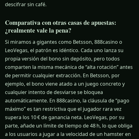
descifrar sin café.
Comparativa con otras casas de apuestas:
¿realmente vale la pena?
Si miramos a gigantes como Betsson, 888casino o
LeoVegas, el patrón es idéntico. Cada uno lanza su
propia versión del bono sin depósito, pero todos
comparten la misma mecánica de “alta rotación” antes
de permitir cualquier extracción. En Betsson, por
ejemplo, el bono viene atado a un juego concreto y
cualquier intento de desviarse se bloquea
automáticamente. En 888casino, la cláusula de “pago
máximo” es tan restrictiva que el jugador rara vez
supera los 10 € de ganancia neta. LeoVegas, por su
parte, añade un límite de tiempo de 48 h, lo que obliga
a los usuarios a jugar a la velocidad de un hamster en