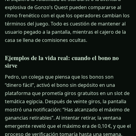
explosiva de Gonzo’s Quest pueden compararse al
ritmo frenético con el que los operadores cambian los
términos del juego. Todo es cuestión de mantener al
usuario pegado a la pantalla, mientras el cajero de la
casa se llena de comisiones ocultas.
Ejemplos de la vida real: cuando el bono no
sirve
Pedro, un colega que piensa que los bonos son
“dinero fácil”, activó el bono sin depósito en una
plataforma que prometía giros gratuitos en un slot de
temática egipcia. Después de veinte giros, la pantalla
mostró una notificación: “Has alcanzado el máximo de
ganancias retirables”. Al intentar retirar, la ventana
emergente reveló que el máximo era de 0,10 €, y que el
proceso de verificación tomaría hasta una semana.