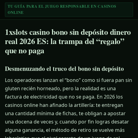
TU GUÍA PARA EL JUEGO RESPONSABLE EN CASINOS
ONLINE
1xslots casino bono sin depósito dinero
real 2026 ES: la trampa del “regalo”
que no paga
Desmenuzando el truco del bono sin depósito
Los operadores lanzan el “bono” como si fuera pan sin
gluten recién horneado, pero la realidad es una
factura de electricidad que no se paga. En 2026 los
casinos online han afinado la artillería: te entregan
una cantidad mínima de fichas, te obligan a apostar
una docena de veces y, cuando por fin logras desatar
alguna ganancia, el método de retiro se vuelve más