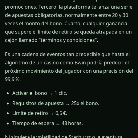
promociones. Tercero, la plataforma te lanza una serie
de apuestas obligatorias, normalmente entre 20 y 30
veces el monto del bono. Cuarto, cualquier ganancia
que supere el límite de retiro se queda atrapada en un
cajón llamado “términos y condiciones”.
Es una cadena de eventos tan predecible que hasta el
algoritmo de un casino como Bwin podría predecir el
próximo movimiento del jugador con una precisión del
99,9 %.
Activar el bono → 1 clic.
Requisitos de apuesta → 25x el bono.
Límite de retiro → 0,5 €.
Tiempo de espera → 48 horas.
Ni siquiera la volatilidad de Starburst o la aventura