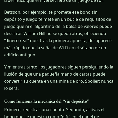
laberíntico que el nivel secreto de un juego de rol.
Betsson, por ejemplo, te promete ese bono sin
depósito y luego te mete en un bucle de requisitos de
juego que ni el algoritmo de la bolsa de valores puede
descifrar. William Hill no se queda atrás, ofreciendo
“dinero real” que, tras la primera apuesta, desaparece
más rápido que la señal de Wi‑Fi en el sótano de un
edificio antiguo.
Y mientras tanto, los jugadores siguen persiguiendo la
ilusión de que una pequeña mano de cartas puede
convertir su cuenta en una mina de oro. Spoiler: nunca
lo será.
Cómo funciona la mecánica del “sin depósito”
Primero, registras una cuenta. Segundo, activas el
bono que se muestra como “gift” en el panel de